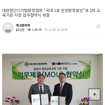
대한첨단디지털탐정협회 “국내 1호 윈윈탐정법인”과 2차 교
육기관 지정 업무협약식 체결
최고관리자
1,831회
22-05-23 10:56
0건