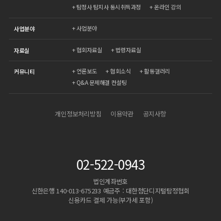
탐정사 탐지사 동시취득과정
온라인 강의
사업분야
사업분야
협회자료실
법령자료실
자료실
언론보도
협회소식
활동갤러리
커뮤니티
Q&A 문제해결 컨설팅
개인정보처리방침
이용약관
공지사항
02-522-0943
법인계좌번호
신한은행 140-013-675233 예금주 : 대한첨단디지털탐정협회
신용카드 결제 가능(부가세 포함)