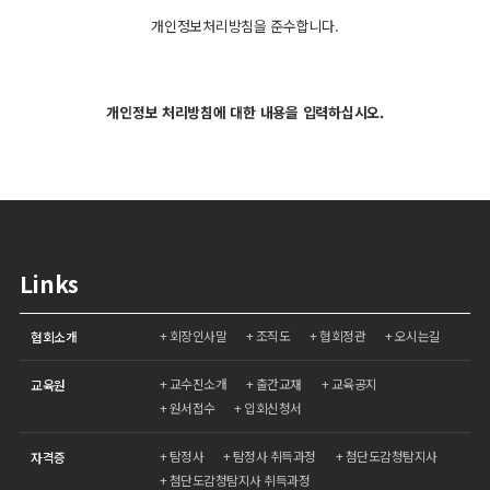
개인정보처리방침을 준수합니다.
개인정보 처리방침에 대한 내용을 입력하십시오.
Links
회장인사말
조직도
협회정관
오시는길
협회소개
교수진소개
출간교재
교육공지
교육원
원서접수
입회신청서
탐정사
탐정사 취득과정
첨단도감청탐지사
자격증
첨단도감청탐지사 취득과정