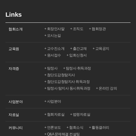
Links
회장인사말
조직도
협회정관
협회소개
오시는길
교수진소개
출간교재
교육공지
교육원
원서접수
입회신청서
탐정사
탐정사 취득과정
자격증
첨단도감청탐지사
첨단도감청탐지사 취득과정
탐정사 탐지사 동시취득과정
온라인 강의
사업분야
사업분야
협회자료실
법령자료실
자료실
언론보도
협회소식
활동갤러리
커뮤니티
Q&A 문제해결 컨설팅