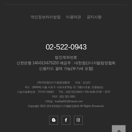
개인정보처리방침
이용약관
공지사항
02-522-0943
법인계좌번호
신한은행 140-013-675233 예금주 : 대한첨단디지털탐정협회
신용카드 결제 가능(부가세 포함)
(주)대한첨단디지털탐정협회
대표 : 김상규
주소 : (06604) 서울 서초구 서초대로53길 21, 5층(서초동, 찬형빌딩)
사업자등록번호 : 757-87-02463
TEL : (02) 522-0943 / 070-4245-0726 ~ 0727
FAX : (02) 522-3061
이메일 : kadda2021@naver.com
Copyright 2022 (주)대한첨단디지털탐정협회 All Rights Reserved.