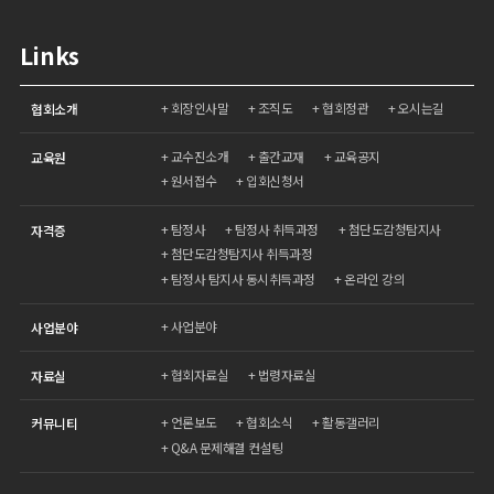
Links
회장인사말
조직도
협회정관
오시는길
협회소개
교수진소개
출간교재
교육공지
교육원
원서접수
입회신청서
탐정사
탐정사 취득과정
첨단도감청탐지사
자격증
첨단도감청탐지사 취득과정
탐정사 탐지사 동시취득과정
온라인 강의
사업분야
사업분야
협회자료실
법령자료실
자료실
언론보도
협회소식
활동갤러리
커뮤니티
Q&A 문제해결 컨설팅