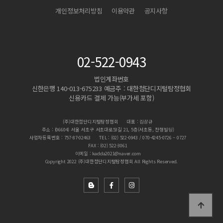
개인정보처리방침
이용약관
공지사항
02-522-0943
법인계좌번호
신한은행 140-013-675233 예금주 : 대한첨단디지털탐정협회
신용카드 결제 가능(부가세 포함)
(주)대한첨단디지털탐정협회
대표 : 김상규
주소 : (06604) 서울 서초구 서초대로53길 21, 5층(서초동, 찬형빌딩)
사업자등록번호 : 757-87-02463
TEL : (02) 522-0943 / 070-4245-0726 ~ 0727
FAX : (02) 522-3061
이메일 : kadda2021@naver.com
Copyright 2022 (주)대한첨단디지털탐정협회 All Rights Reserved.