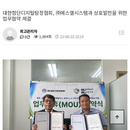
대한첨단디지털탐정협회, ㈜에스엘시스템과 상호발전을 위한
업무협약 체결
최고관리자
1,694회
22-06-22 22:14
0건