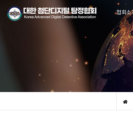
협회소
회장인사
조직도
협회정
오시는