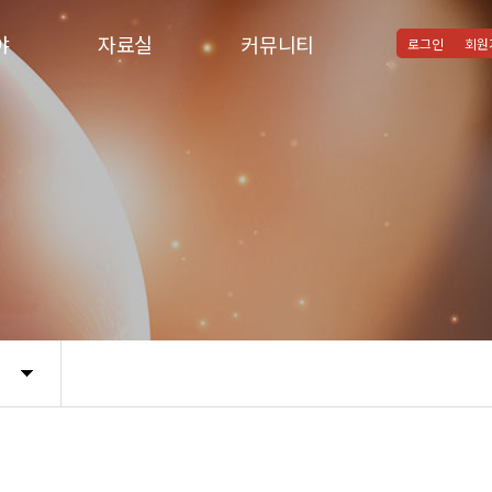
야
자료실
커뮤니티
로그인
회원
야
협회자료실
언론보도
법령자료실
협회소식
활동갤러리
Q&A 문제해결 컨설팅