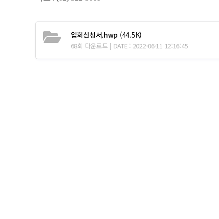
입회신청서.hwp
(44.5K)
68회 다운로드 | DATE : 2022-06-11 12:16:45
이전글
대한첨단디지털탐정협회 2022년 제1회 탐정사 자
다음글
응시기간 및 시험일자
댓글
0