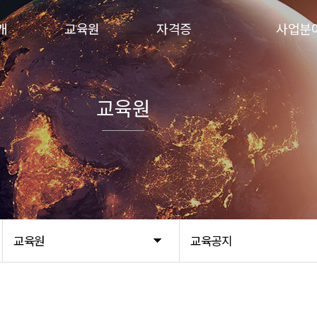
개
교육원
자격증
사업분
말
교수진소개
탐정사
사업분
출간교재
탐정사 취득과정
교육원
관
교육공지
첨단도감청탐지사
길
원서접수
첨단도감청탐지사 취득과정
입회신청서
탐정사 탐지사 동시취득과정
온라인 강의
교육원
교육공지